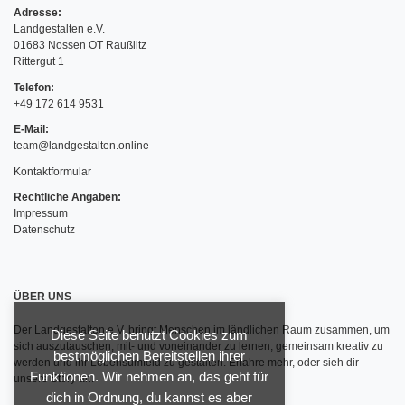
Adresse:
Landgestalten e.V.
01683 Nossen OT Raußlitz
Rittergut 1
Telefon:
+49 172 614 9531
E-Mail:
team@landgestalten.online
Kontaktformular
Rechtliche Angaben:
Impressum
Datenschutz
ÜBER UNS
Der Landgestalten e.V. bringt Menschen im ländlichen Raum zusammen, um
Diese Seite benutzt Cookies zum
sich auszutauschen, mit- und voneinander zu lernen, gemeinsam kreativ zu
bestmöglichen Bereitstellen ihrer
werden und ihr Lebensumfeld zu gestalten.
Erfahre mehr
, oder sieh dir
Funktionen. Wir nehmen an, das geht für
unsere Story
an.
dich in Ordnung, du kannst es aber